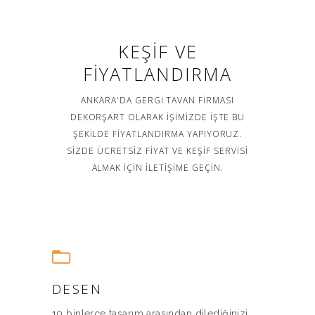
KEŞIF VE
FIYATLANDIRMA
ANKARA'DA GERGI TAVAN FIRMASI
DEKORŞART OLARAK IŞIMIZDE IŞTE BU
ŞEKILDE FIYATLANDIRMA YAPIYORUZ.
SIZDE ÜCRETSIZ FIYAT VE KEŞIF SERVISI
ALMAK IÇIN ILETIŞIME GEÇIN.
DESEN
10 binlerce tasarım arasından dilediğinizi