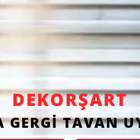
 ARASI CAM - DUVAR DEKORU - TAVAN DEKORU
DEKORŞART
 GERGİ TAVAN 