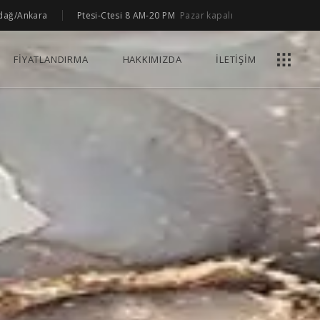
Ptesi-Ctesi 8 AM-20 PM
Pazar kapalı
ndağ/Ankara
FİYATLANDIRMA
HAKKIMIZDA
İLETİŞİM